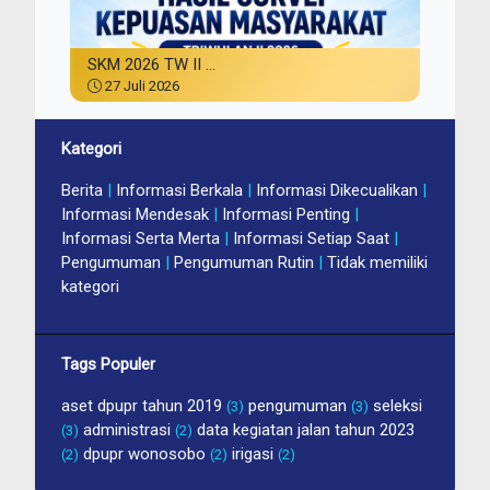
SKM 2026 TW II ...
27 Juli 2026
Kategori
Berita
|
Informasi Berkala
|
Informasi Dikecualikan
|
Informasi Mendesak
|
Informasi Penting
|
Informasi Serta Merta
|
Informasi Setiap Saat
|
Pengumuman
|
Pengumuman Rutin
|
Tidak memiliki
kategori
Tags Populer
aset dpupr tahun 2019
pengumuman
seleksi
(3)
(3)
administrasi
data kegiatan jalan tahun 2023
(3)
(2)
dpupr wonosobo
irigasi
(2)
(2)
(2)