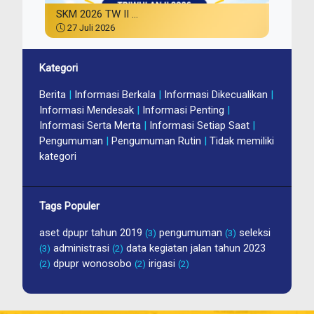
SKM 2026 TW II ...
27 Juli 2026
Kategori
Berita
|
Informasi Berkala
|
Informasi Dikecualikan
|
Informasi Mendesak
|
Informasi Penting
|
Informasi Serta Merta
|
Informasi Setiap Saat
|
Pengumuman
|
Pengumuman Rutin
|
Tidak memiliki
kategori
Tags Populer
aset dpupr tahun 2019
pengumuman
seleksi
(3)
(3)
administrasi
data kegiatan jalan tahun 2023
(3)
(2)
dpupr wonosobo
irigasi
(2)
(2)
(2)