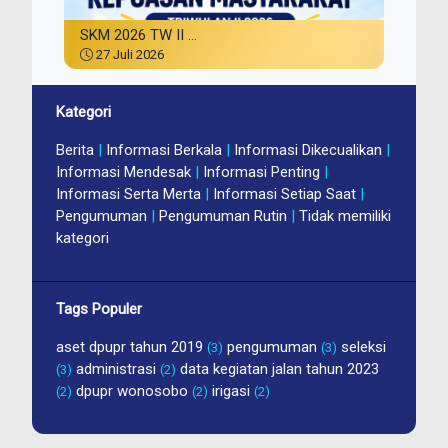
SKM 2026 TW II ...
27 Juli 2026
Kategori
Berita
|
Informasi Berkala
|
Informasi Dikecualikan
|
Informasi Mendesak
|
Informasi Penting
|
Informasi Serta Merta
|
Informasi Setiap Saat
|
Pengumuman
|
Pengumuman Rutin
|
Tidak memiliki
kategori
Tags Populer
aset dpupr tahun 2019
pengumuman
seleksi
(3)
(3)
administrasi
data kegiatan jalan tahun 2023
(3)
(2)
dpupr wonosobo
irigasi
(2)
(2)
(2)