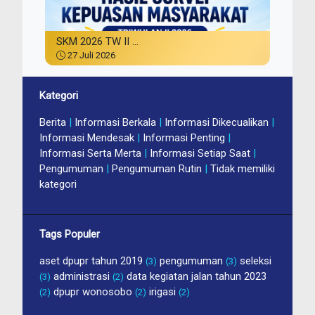
SKM 2026 TW II ...
27 Juli 2026
Kategori
Berita
|
Informasi Berkala
|
Informasi Dikecualikan
|
Informasi Mendesak
|
Informasi Penting
|
Informasi Serta Merta
|
Informasi Setiap Saat
|
Pengumuman
|
Pengumuman Rutin
|
Tidak memiliki
kategori
Tags Populer
aset dpupr tahun 2019
pengumuman
seleksi
(3)
(3)
administrasi
data kegiatan jalan tahun 2023
(3)
(2)
dpupr wonosobo
irigasi
(2)
(2)
(2)