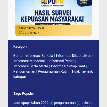
SKM 2026 TW II ...
27 Juli 2026
Kategori
Berita
|
Informasi Berkala
|
Informasi Dikecualikan
|
Informasi Mendesak
|
Informasi Penting
|
Informasi Serta Merta
|
Informasi Setiap Saat
|
Pengumuman
|
Pengumuman Rutin
|
Tidak memiliki
kategori
Tags Populer
aset dpupr tahun 2019
pengumuman
seleksi
(3)
(3)