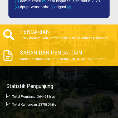
administrasi
data kegiatan jalan tahun 2023
(3)
(2)
dpupr wonosobo
irigasi
(2)
(2)
(2)
PENCARIAN
Tidak menemukan konten? Silahkan melakukan pencarian
SARAN DAN PENGADUAN
Saran dan masukan untuk kemajuan DPUPR Wonosobo
Statistik Pengunjung
Total Pembaca: 364468 hits
Total Kunjungan: 237830 hits